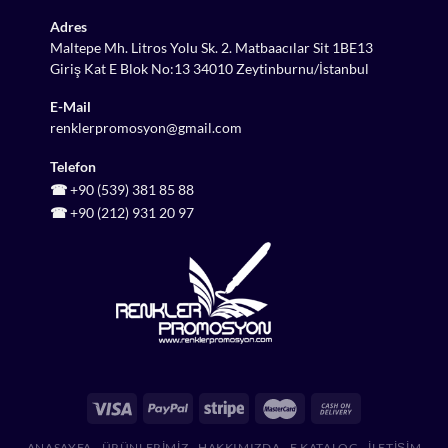
Adres
Maltepe Mh. Litros Yolu Sk. 2. Matbaacılar Sit 1BE13
Giriş Kat E Blok No:13 34010 Zeytinburnu/İstanbul
E-Mail
renklerpromosyon@gmail.com
Telefon
☎
+90 (539) 381 85 88
☎
+90 (212) 931 20 97
ANASAYFA
ÜRÜNLERIMIZ
HAKKIMIZDA
E KATALOG
İLETIŞIM