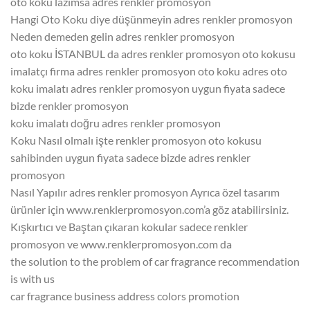
oto koku lazımsa adres renkler promosyon
Hangi Oto Koku diye düşünmeyin adres renkler promosyon
Neden demeden gelin adres renkler promosyon
oto koku İSTANBUL da adres renkler promosyon oto kokusu
imalatçı firma adres renkler promosyon oto koku adres oto
koku imalatı adres renkler promosyon uygun fiyata sadece
bizde renkler promosyon
koku imalatı doğru adres renkler promosyon
Koku Nasıl olmalı işte renkler promosyon oto kokusu
sahibinden uygun fiyata sadece bizde adres renkler
promosyon
Nasıl Yapılır adres renkler promosyon Ayrıca özel tasarım
ürünler için www.renklerpromosyon.com’a göz atabilirsiniz.
Kışkırtıcı ve Baştan çıkaran kokular sadece renkler
promosyon ve www.renklerpromosyon.com da
the solution to the problem of car fragrance recommendation
is with us
car fragrance business address colors promotion