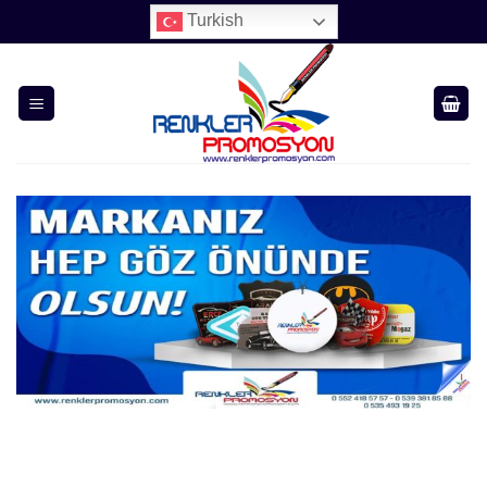
İçeriğe
Turkish
atla