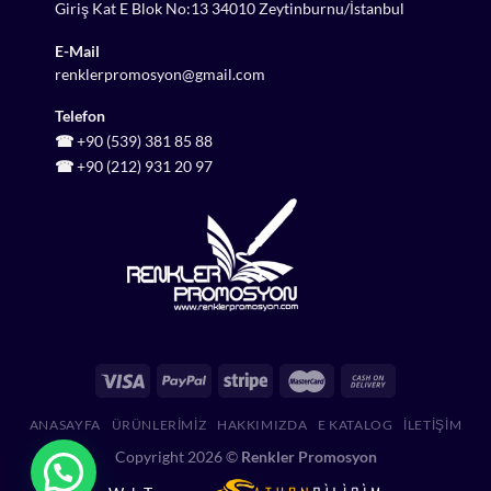
Giriş Kat E Blok No:13 34010 Zeytinburnu/İstanbul
E-Mail
renklerpromosyon@gmail.com
Telefon
☎
+90 (539) 381 85 88
☎
+90 (212) 931 20 97
ANASAYFA
ÜRÜNLERIMIZ
HAKKIMIZDA
E KATALOG
İLETIŞIM
Copyright 2026 ©
Renkler Promosyon