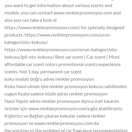
you want to get information about various scents and
models, you can contact www.renklerpromosyon.com and
also you can take a look at
https://www.renklerpromosyon.com/ for specially designed
products. https://www.renklerpromosyon.com/urun-
kategori/oto-kokusu/
https://www.renklerpromosyon.com/urun-kategori/oto-
kokusu/ipli-oto-kokusu/ Best car scent | Car scent | Most
affordable car scent colors promotional scents experience
scents. Not 1 day, permanent car scent
koku imalatı doğru adres renkler promosyon
Koku Nasıl olmalı işte renkler promosyon kokusu sahibinden
uygun fiyata sadece bizde adres renkler promosyon
Nasıl Yapılır adres renkler promosyon Ayrıca özel tasarım
ürünler için www.renklerpromosyon.com’a göz atabilirsiniz.
Kışkırtıcı ve Baştan çıkaran kokular sadece renkler
promosyon ve www.renklerpromosyon.com da
the solution to the problem of car fragrance recommendation