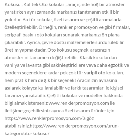
Kokusu , Kaliteli Oto kokuları, araç içinde hoş bir atmosfer
yaratırken aynı zamanda markanızı tanıtmanın etkili bir
yoludur. Bu tür kokular, özel tasarım ve çeşitli aromalarla
özelleştirilebilir. Örneğin, renkler promosyon ve gibi firmalar,
serigrafi baskılı oto kokuları sunarak markanızı ön plana
çıkarabilir. Ayrıca, çevre dostu malzemelerle sürdürülebilir
üretim yapmaktadır. Oto kokusu seçmek, aracınızın
atmosferini tamamen değiştirebilir! Klasik kokulardan
vanilya ve lavanta gibi sakinleştiricilere veya daha egzotik ve
modern seçeneklere kadar pek çok tür varİpli oto kokuları,
hem pratik hem de şık bir seçenek! Aracınızın aynasına
asılarak kolayca kullanılabilir ve farklı tasarımlar ile kişisel
tarzınızı yansıtabilir. Çeşitli kokular ve modeller hakkında
bilgi almak isterseniz www.renklerpromosyon.com ile
iletişime geçebilirsiniz ayrıca özel tasarım ürünler için
https://www.renklerpromosyon.com/’a göz
atabilirsiniz.https://www.renklerpromosyon.com/urun-
kategori/oto-kokusu/