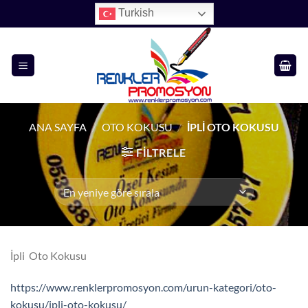
İçeriğe
Turkish
atla
ANA SAYFA
/
OTO KOKUSU
/
İPLI OTO KOKUSU
FILTRELE
İpli Oto Kokusu
https://www.renklerpromosyon.com/urun-kategori/oto-
kokusu/ipli-oto-kokusu/