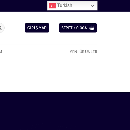
Turkish
GIRIŞ YAP
SEPET /
0.00
₺
IM
YENI ÜRÜNLER