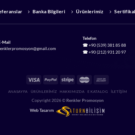
eferanslar
Banka Bilgileri
Ürünlerimiz
Sertifika
Telefon
E-Mail
☎
+90 (539) 381 85 88
renklerpromosyon@gmail.com
☎
+90 (212) 931 20 97
ANASAYFA
ÜRÜNLERIMIZ
HAKKIMIZDA
E KATALOG
İLETIŞIM
Copyright 2026 ©
Renkler Promosyon
Web Tasarım