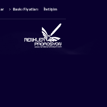
lar
Baskı Fiyatları
İletişim