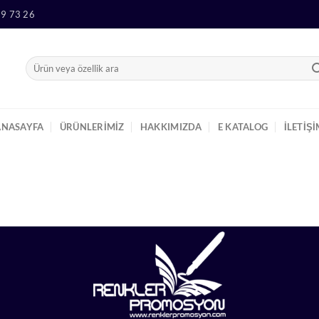
9 73 26
Ara:
ANASAYFA
ÜRÜNLERIMIZ
HAKKIMIZDA
E KATALOG
İLETIŞ