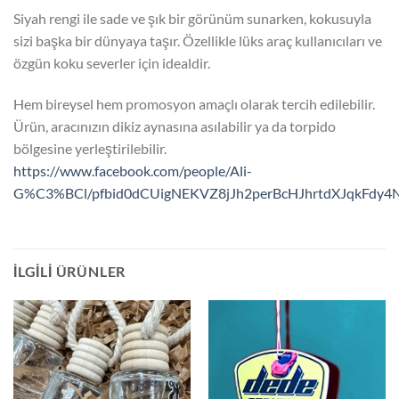
Siyah rengi ile sade ve şık bir görünüm sunarken, kokusuyla
sizi başka bir dünyaya taşır. Özellikle lüks araç kullanıcıları ve
özgün koku severler için idealdir.
Hem bireysel hem promosyon amaçlı olarak tercih edilebilir.
Ürün, aracınızın dikiz aynasına asılabilir ya da torpido
bölgesine yerleştirilebilir.
https://www.facebook.com/people/Ali-
G%C3%BCl/pfbid0dCUigNEKVZ8jJh2perBcHJhrtdXJqkFdy
İLGILI ÜRÜNLER