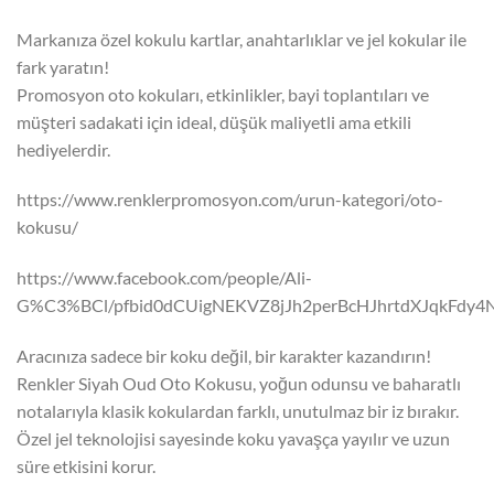
Markanıza özel kokulu kartlar, anahtarlıklar ve jel kokular ile
fark yaratın!
Promosyon oto kokuları, etkinlikler, bayi toplantıları ve
müşteri sadakati için ideal, düşük maliyetli ama etkili
hediyelerdir.
https://www.renklerpromosyon.com/urun-kategori/oto-
kokusu/
https://www.facebook.com/people/Ali-
G%C3%BCl/pfbid0dCUigNEKVZ8jJh2perBcHJhrtdXJqkFdy
Aracınıza sadece bir koku değil, bir karakter kazandırın!
Renkler Siyah Oud Oto Kokusu, yoğun odunsu ve baharatlı
notalarıyla klasik kokulardan farklı, unutulmaz bir iz bırakır.
Özel jel teknolojisi sayesinde koku yavaşça yayılır ve uzun
süre etkisini korur.